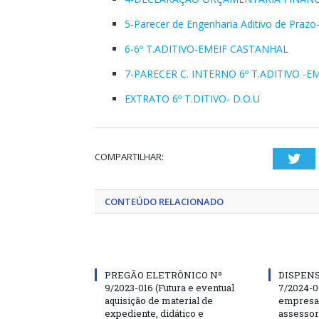
5-Parecer de Engenharia Aditivo de Pr
6-6º T.ADITIVO-EMEIF CASTANHAL
7-PARECER C. INTERNO 6º T.ADITIVO -
EXTRATO 6º T.DITIVO- D.O.U
COMPARTILHAR:
Twi
CONTEÚDO RELACIONADO
PREGÃO ELETRÔNICO Nº
DISPENS
9/2023-016 (Futura e eventual
7/2024-0
aquisição de material de
empresa 
expediente, didático e
assessor