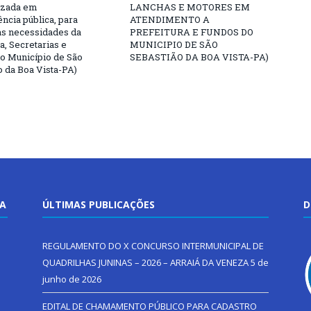
izada em
LANCHAS E MOTORES EM
ncia pública, para
ATENDIMENTO A
as necessidades da
PREFEITURA E FUNDOS DO
a, Secretarias e
MUNICIPIO DE SÃO
o Município de São
SEBASTIÃO DA BOA VISTA-PA)
o da Boa Vista-PA)
TA
ÚLTIMAS PUBLICAÇÕES
D
REGULAMENTO DO X CONCURSO INTERMUNICIPAL DE
QUADRILHAS JUNINAS – 2026 – ARRAIÁ DA VENEZA
5 de
junho de 2026
EDITAL DE CHAMAMENTO PÚBLICO PARA CADASTRO