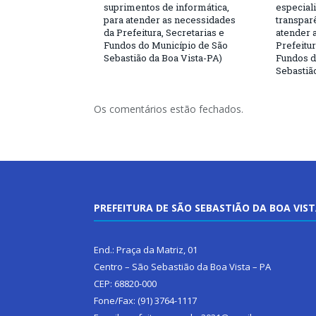
suprimentos de informática,
especial
para atender as necessidades
transparê
da Prefeitura, Secretarias e
atender 
Fundos do Município de São
Prefeitur
Sebastião da Boa Vista-PA)
Fundos d
Sebastiã
Os comentários estão fechados.
PREFEITURA DE SÃO SEBASTIÃO DA BOA VIS
End.: Praça da Matriz, 01
Centro – São Sebastião da Boa Vista – PA
CEP: 68820-000
Fone/Fax: (91) 3764-1117