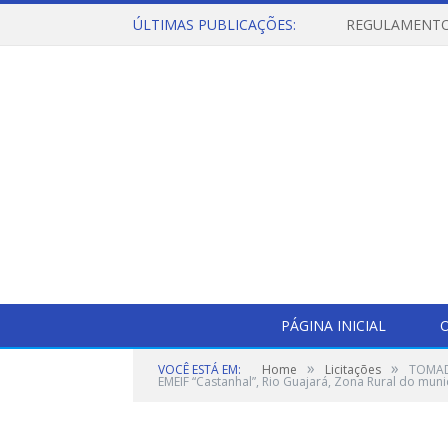
ÚLTIMAS PUBLICAÇÕES:
PÁGINA INICIAL
O
»
»
VOCÊ ESTÁ EM:
Home
Licitações
TOMADA
EMEIF “Castanhal”, Rio Guajará, Zona Rural do muni