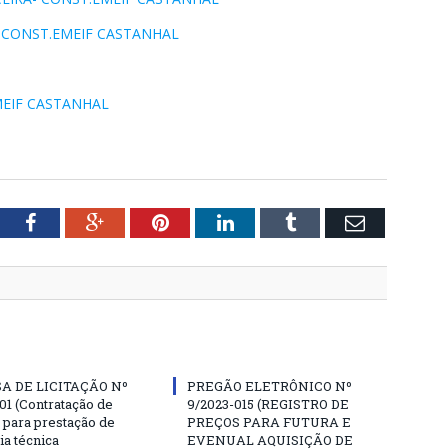
azo-CONST.EMEIF CASTANHAL
EMEIF CASTANHAL
tter
Facebook
Google+
Pinterest
LinkedIn
Tumblr
Email
A DE LICITAÇÃO Nº
PREGÃO ELETRÔNICO Nº
01 (Contratação de
9/2023-015 (REGISTRO DE
para prestação de
PREÇOS PARA FUTURA E
ia técnica
EVENUAL AQUISIÇÃO DE