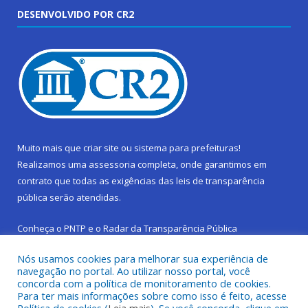
DESENVOLVIDO POR CR2
Muito mais que
criar site
ou
sistema para prefeituras
!
Realizamos uma
assessoria
completa, onde garantimos em
contrato que todas as exigências das
leis de transparência
pública
serão atendidas.
Conheça o
PNTP
e o
Radar da Transparência Pública
Nós usamos cookies para melhorar sua experiência de
navegação no portal. Ao utilizar nosso portal, você
concorda com a política de monitoramento de cookies.
Para ter mais informações sobre como isso é feito, acesse
Todos os direitos reservados a Prefeitura Municipal de São