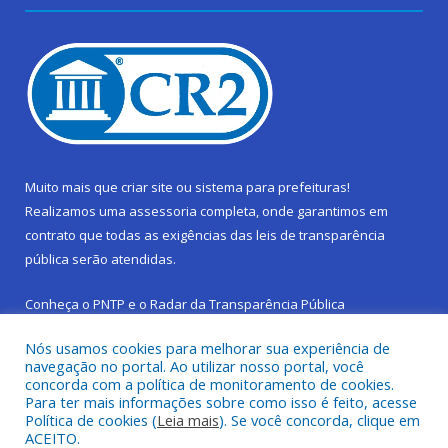
Muito mais que
criar site
ou
sistema para prefeituras
!
Realizamos uma
assessoria
completa, onde garantimos em
contrato que todas as exigências das
leis de transparência
pública
serão atendidas.
Conheça o
PNTP
e o
Radar da Transparência Pública
Nós usamos cookies para melhorar sua experiência de
navegação no portal. Ao utilizar nosso portal, você
concorda com a política de monitoramento de cookies.
Para ter mais informações sobre como isso é feito, acesse
Todos os direitos reservados a Prefeitura Municipal de São
Política de cookies (
Leia mais
). Se você concorda, clique em
Sebastião da Boa Vista.
ACEITO.