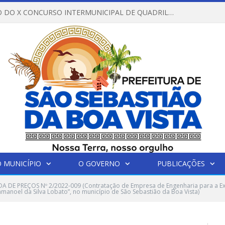
REGULAMENTO DO X CONCURSO INTERMUNICIPAL DE QUADRILHAS JUNINAS – 2026 – ARRAIÁ DA VENEZA
 MUNICÍPIO
O GOVERNO
PUBLICAÇÕES
 DE PREÇOS Nº 2/2022-009 (Contratação de Empresa de Engenharia para a Ex
manoel da Silva Lobato”, no município de São Sebastião da Boa Vista)