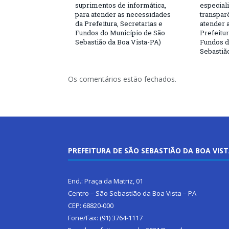
suprimentos de informática,
especial
para atender as necessidades
transparê
da Prefeitura, Secretarias e
atender 
Fundos do Município de São
Prefeitur
Sebastião da Boa Vista-PA)
Fundos d
Sebastiã
Os comentários estão fechados.
PREFEITURA DE SÃO SEBASTIÃO DA BOA VIS
End.: Praça da Matriz, 01
Centro – São Sebastião da Boa Vista – PA
CEP: 68820-000
Fone/Fax: (91) 3764-1117