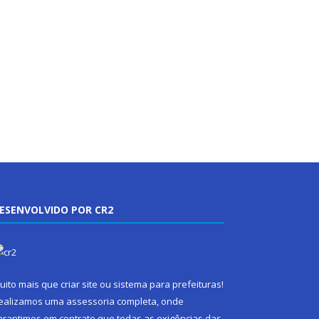
ESENVOLVIDO POR CR2
uito mais que
criar site
ou
sistema para prefeituras
!
ealizamos uma
assessoria
completa, onde
arantimos em contrato que todas as exigências das