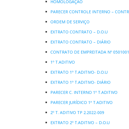
HOMOLOGAÇÃO
PARECER CONTROLE INTERNO – CONT
ORDEM DE SERVIÇO
EXTRATO CONTRATO – D.O.U
EXTRATO CONTRATO – DIÁRIO
CONTRATO DE EMPREITADA Nº 0501001
1º T.ADITIVO
EXTRATO 1º T.ADITIVO- D.O.U
EXTRATO 1º T.ADITIVO- DIÁRIO
PARECER C. INTERNO 1º T.ADITIVO
PARECER JURÍDICO 1ª T.ADITIVO
2º T. ADITIVO TP 2.2022-009
EXTRATO 2º T.ADITIVO – D.O.U