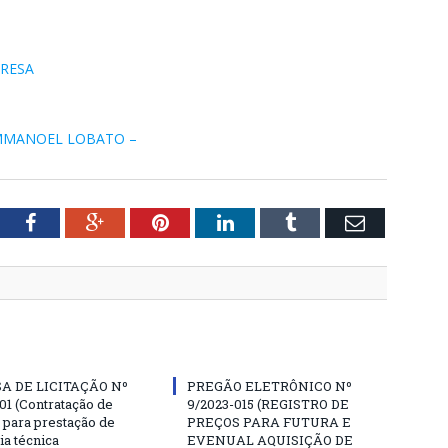
PRESA
-EMMANOEL LOBATO –
tter
Facebook
Google+
Pinterest
LinkedIn
Tumblr
Email
A DE LICITAÇÃO Nº
PREGÃO ELETRÔNICO Nº
01 (Contratação de
9/2023-015 (REGISTRO DE
para prestação de
PREÇOS PARA FUTURA E
ia técnica
EVENUAL AQUISIÇÃO DE