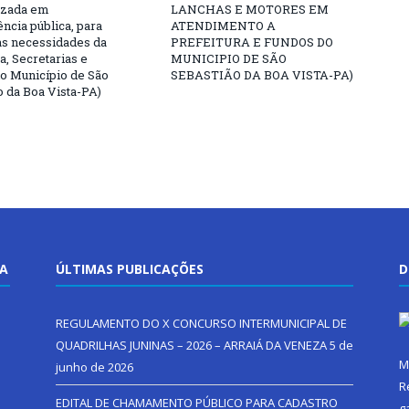
izada em
LANCHAS E MOTORES EM
ncia pública, para
ATENDIMENTO A
as necessidades da
PREFEITURA E FUNDOS DO
a, Secretarias e
MUNICIPIO DE SÃO
o Município de São
SEBASTIÃO DA BOA VISTA-PA)
o da Boa Vista-PA)
TA
ÚLTIMAS PUBLICAÇÕES
D
REGULAMENTO DO X CONCURSO INTERMUNICIPAL DE
QUADRILHAS JUNINAS – 2026 – ARRAIÁ DA VENEZA
5 de
M
junho de 2026
R
EDITAL DE CHAMAMENTO PÚBLICO PARA CADASTRO
g