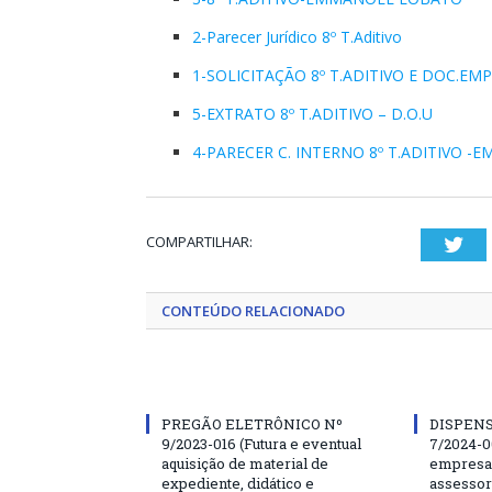
2-Parecer Jurídico 8º T.Aditivo
1-SOLICITAÇÃO 8º T.ADITIVO E DOC.EM
5-EXTRATO 8º T.ADITIVO – D.O.U
4-PARECER C. INTERNO 8º T.ADITIVO 
COMPARTILHAR:
Twi
CONTEÚDO RELACIONADO
PREGÃO ELETRÔNICO Nº
DISPENS
9/2023-016 (Futura e eventual
7/2024-0
aquisição de material de
empresa 
expediente, didático e
assessor