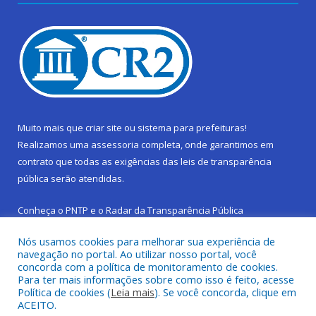
Muito mais que
criar site
ou
sistema para prefeituras
!
Realizamos uma
assessoria
completa, onde garantimos em
contrato que todas as exigências das
leis de transparência
pública
serão atendidas.
Conheça o
PNTP
e o
Radar da Transparência Pública
Nós usamos cookies para melhorar sua experiência de
navegação no portal. Ao utilizar nosso portal, você
concorda com a política de monitoramento de cookies.
Para ter mais informações sobre como isso é feito, acesse
Todos os direitos reservados a Prefeitura Municipal de São
Política de cookies (
Leia mais
). Se você concorda, clique em
Sebastião da Boa Vista.
ACEITO.