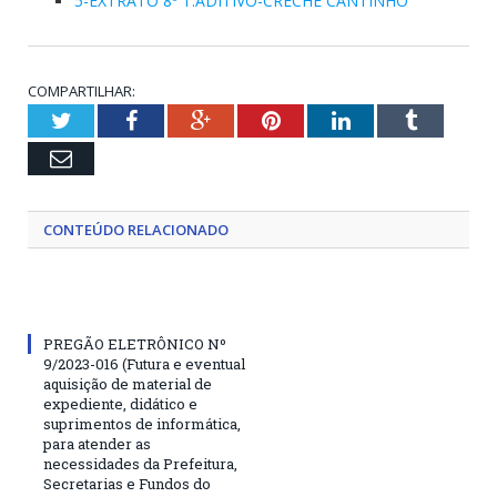
5-EXTRATO 8º T.ADITIVO-CRECHE CANTINHO
COMPARTILHAR:
Twitter
Facebook
Google+
Pinterest
LinkedIn
Tumblr
Email
CONTEÚDO RELACIONADO
PREGÃO ELETRÔNICO Nº
9/2023-016 (Futura e eventual
aquisição de material de
expediente, didático e
suprimentos de informática,
para atender as
necessidades da Prefeitura,
Secretarias e Fundos do