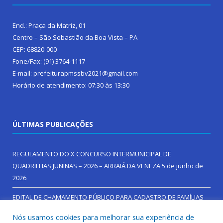
End.: Praça da Matriz, 01
Centro – São Sebastião da Boa Vista – PA
CEP: 68820-000
Fone/Fax: (91) 3764-1117
E-mail: prefeiturapmssbv2021@gmail.com
Horário de atendimento: 07:30 às 13:30
ÚLTIMAS PUBLICAÇÕES
REGULAMENTO DO X CONCURSO INTERMUNICIPAL DE
QUADRILHAS JUNINAS – 2026 – ARRAIÁ DA VENEZA
5 de junho de
2026
EDITAL DE CHAMAMENTO PÚBLICO PARA CADASTRO DE FAMÍLIAS
NO SERVIÇO DE ACOLHIMENTO EM FAMÍLIA ACOLHEDORA
27 de
Nós usamos cookies para melhorar sua experiência de
maio de 2026