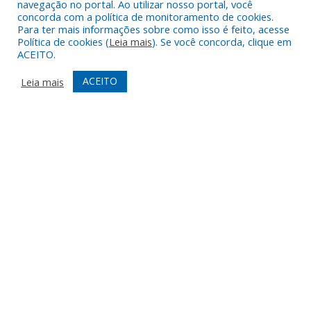
navegação no portal. Ao utilizar nosso portal, você
concorda com a política de monitoramento de cookies.
CHAMAMENTO PÚBLICO Nº 002/2026 – PREMIAÇÃO PARA AGENTES
Para ter mais informações sobre como isso é feito, acesse
Política de cookies (
Leia mais
). Se você concorda, clique em
CULTURAIS RIBEIRINHOS COM RECURSOS DA POLÍTICA NACIONAL
ACEITO.
ALDIR BLANC DE FOMENTO Á CULTURA – PNAB (LEI Nº 14.399/2022)
30 de abril de 2026
ACEITO
Leia mais
DESENVOLVIDO POR CR2
Muito mais que
criar site
ou
sistema para prefeituras
!
Realizamos uma
assessoria
completa, onde garantimos em
contrato que todas as exigências das
leis de transparência
pública
serão atendidas.