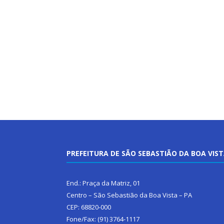
PREFEITURA DE SÃO SEBASTIÃO DA BOA VIS
End.: Praça da Matriz, 01
Centro – São Sebastião da Boa Vista – PA
CEP: 68820-000
Fone/Fax: (91) 3764-1117