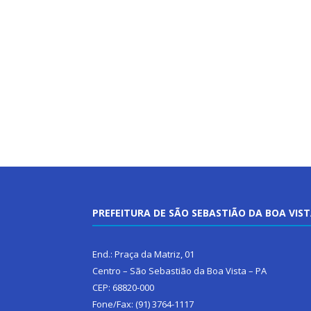
PREFEITURA DE SÃO SEBASTIÃO DA BOA VIS
End.: Praça da Matriz, 01
Centro – São Sebastião da Boa Vista – PA
CEP: 68820-000
Fone/Fax: (91) 3764-1117