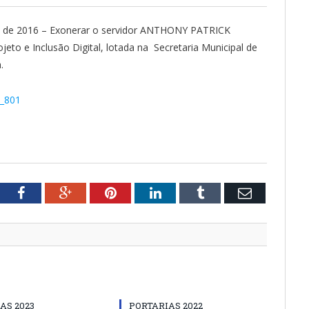
o de 2016 – Exonerar o servidor ANTHONY PATRICK
o e Inclusão Digital, lotada na Secretaria Municipal de
.
º_801
tter
Facebook
Google+
Pinterest
LinkedIn
Tumblr
Email
AS 2023
PORTARIAS 2022