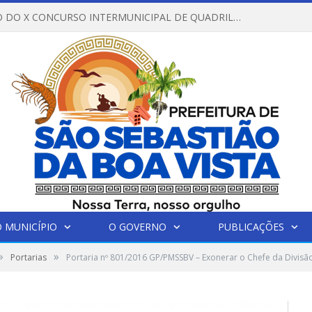
REGULAMENTO DO X CONCURSO INTERMUNICIPAL DE QUADRILHAS JUNINAS – 2026 – ARRAIÁ DA VENEZA
 MUNICÍPIO
O GOVERNO
PUBLICAÇÕES
»
»
Portarias
Portaria nº 801/2016 GP/PMSSBV – Exonerar o Chefe da Divisão 