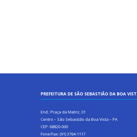
PREFEITURA DE SÃO SEBASTIÃO DA BOA VIS
End.: Praça da Matriz, 01
Centro – São Sebastião da Boa Vista – PA
CEP: 68820-000
Fone/Fax: (91) 3764-1117