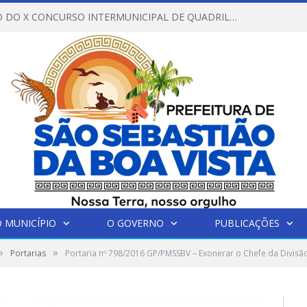
REGULAMENTO DO X CONCURSO INTERMUNICIPAL DE QUADRILHAS JUNINAS – 2026 – ARRAIÁ DA VENEZA
 MUNICÍPIO
O GOVERNO
PUBLICAÇÕES
»
»
Portarias
Portaria nº 798/2016 GP/PMSSBV – Exonerar o Chefe da Divisã