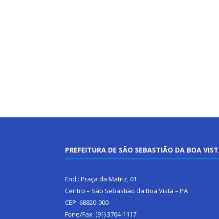
PREFEITURA DE SÃO SEBASTIÃO DA BOA VIS
End.: Praça da Matriz, 01
Centro – São Sebastião da Boa Vista – PA
CEP: 68820-000
Fone/Fax: (91) 3764-1117