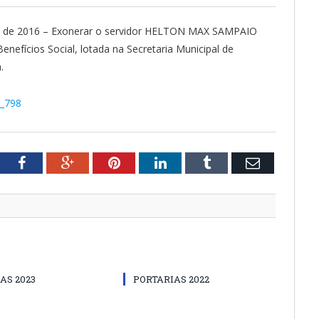
o de 2016 – Exonerar o servidor HELTON MAX SAMPAIO
efícios Social, lotada na Secretaria Municipal de
.
º_798
tter
Facebook
Google+
Pinterest
LinkedIn
Tumblr
Email
AS 2023
PORTARIAS 2022