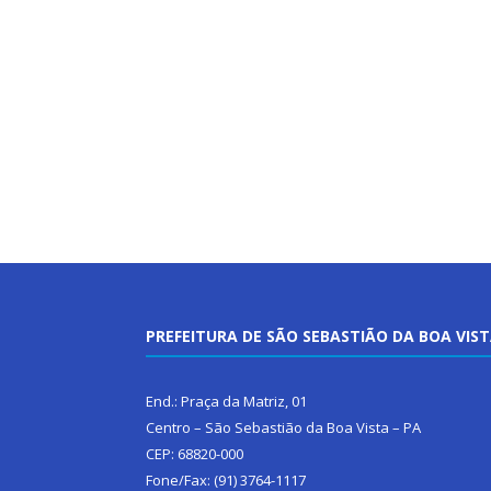
PREFEITURA DE SÃO SEBASTIÃO DA BOA VIS
End.: Praça da Matriz, 01
Centro – São Sebastião da Boa Vista – PA
CEP: 68820-000
Fone/Fax: (91) 3764-1117