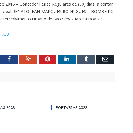
e 2016 – Conceder Férias Regulares de (30) dias, a contar
r Municipal RENATO JEAN MARQUES RODRIGUES – BOMBEIRO
Desenvolvimento Urbano de São Sebastião da Boa Vista.
º_730
tter
Facebook
Google+
Pinterest
LinkedIn
Tumblr
Email
AS 2023
PORTARIAS 2022