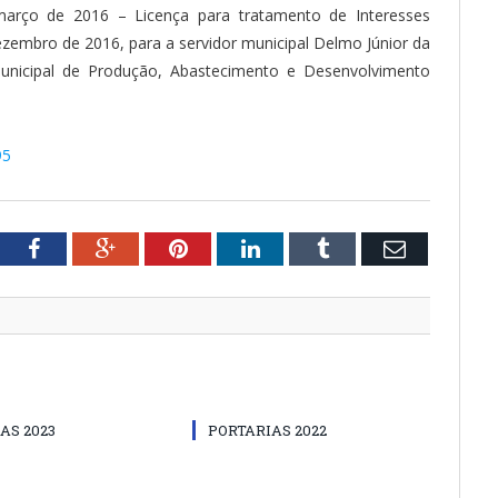
arço de 2016 – Licença para tratamento de Interesses
ezembro de 2016, para a servidor municipal Delmo Júnior da
Municipal de Produção, Abastecimento e Desenvolvimento
95
tter
Facebook
Google+
Pinterest
LinkedIn
Tumblr
Email
AS 2023
PORTARIAS 2022