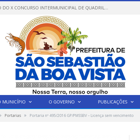
REGULAMENTO DO X CONCURSO INTERMUNICIPAL DE QUADRILHAS JUNINAS – 2026 – ARRAIÁ DA VENEZA
 MUNICÍPIO
O GOVERNO
PUBLICAÇÕES
»
»
Portarias
Portaria nº 495/2016 GP/PMSSBV – Licença sem vencimento