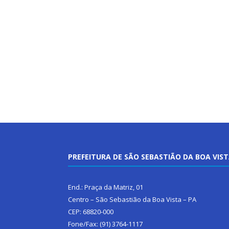
PREFEITURA DE SÃO SEBASTIÃO DA BOA VIS
End.: Praça da Matriz, 01
Centro – São Sebastião da Boa Vista – PA
CEP: 68820-000
Fone/Fax: (91) 3764-1117