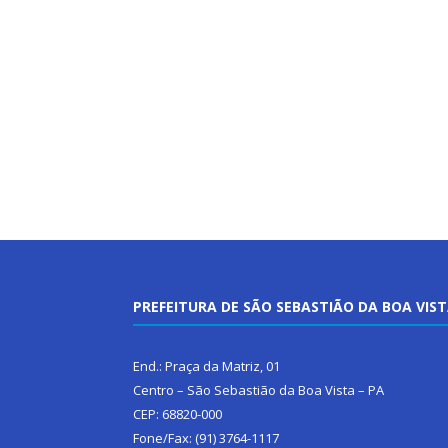
PREFEITURA DE SÃO SEBASTIÃO DA BOA VIS
End.: Praça da Matriz, 01
Centro – São Sebastião da Boa Vista – PA
CEP: 68820-000
Fone/Fax: (91) 3764-1117