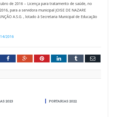
ubro de 2016 – Licença para tratamento de saúde, no
2016, para a servidora municipal JOISE DE NAZARE
O A.S.G. , lotado à Secretaria Municipal de Educação
1814/2016
tter
Facebook
Google+
Pinterest
LinkedIn
Tumblr
Email
AS 2023
PORTARIAS 2022