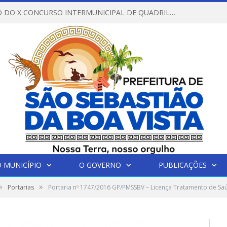
REGULAMENTO DO X CONCURSO INTERMUNICIPAL DE QUADRILHAS JUNINAS – 2026 – ARRAIÁ DA VENEZA
 MUNICÍPIO
O GOVERNO
PUBLICAÇÕES
»
»
Portarias
Portaria nº 1747/2016 GP/PMSSBV – Licença Tratamento de Sa