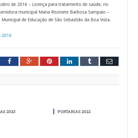
ubro de 2016 – Licença para tratamento de saúde, no
servidora municipal Maria Risonete Barbosa Sampaio –
Municipal de Educação de São Sebastião da Boa Vista.
7-2016
tter
Facebook
Google+
Pinterest
LinkedIn
Tumblr
Email
AS 2023
PORTARIAS 2022