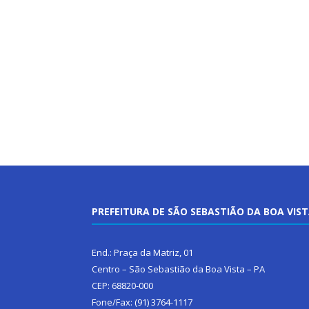
PREFEITURA DE SÃO SEBASTIÃO DA BOA VIS
End.: Praça da Matriz, 01
Centro – São Sebastião da Boa Vista – PA
CEP: 68820-000
Fone/Fax: (91) 3764-1117