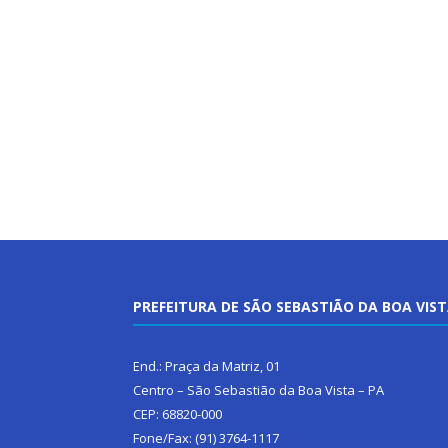
PREFEITURA DE SÃO SEBASTIÃO DA BOA VIS
End.: Praça da Matriz, 01
Centro – São Sebastião da Boa Vista – PA
CEP: 68820-000
Fone/Fax: (91) 3764-1117