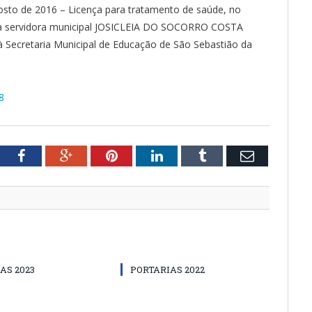
sto de 2016 – Licença para tratamento de saúde, no
 a servidora municipal JOSICLEIA DO SOCORRO COSTA
cretaria Municipal de Educação de São Sebastião da
8
tter
Facebook
Google+
Pinterest
LinkedIn
Tumblr
Email
AS 2023
PORTARIAS 2022