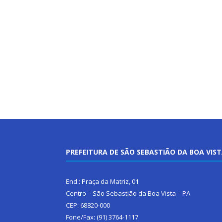
PREFEITURA DE SÃO SEBASTIÃO DA BOA VIS
End.: Praça da Matriz, 01
Centro – São Sebastião da Boa Vista – PA
CEP: 68820-000
Fone/Fax: (91) 3764-1117