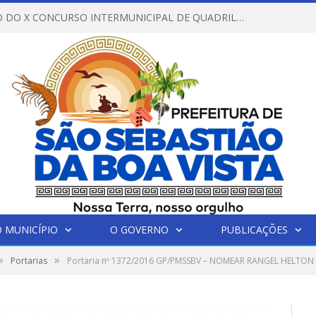
REGULAMENTO DO X CONCURSO INTERMUNICIPAL DE QUADRILHAS JUNINAS – 2026 – ARRAIÁ DA VENEZA
 MUNICÍPIO
O GOVERNO
PUBLICAÇÕES
»
»
Portarias
Portaria nº 1372/2016 GP/PMSSBV – NOMEAR RANGEL HELTON 