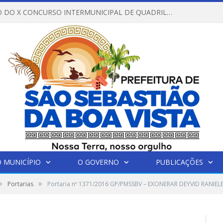
REGULAMENTO DO X CONCURSO INTERMUNICIPAL DE QUADRILHAS JUNINAS – 2026 – ARRAIÁ DA VENEZA
 MUNICÍPIO
O GOVERNO
PUBLICAÇÕES
»
»
Portarias
Portaria nº 1371/2016 GP/PMSSBV – EXONERAR DEYVID RANIEL