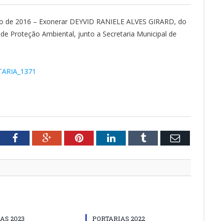
ho de 2016 – Exonerar DEYVID RANIELE ALVES GIRARD, do
e Proteção Ambiental, junto a Secretaria Municipal de
TARIA_1371
tter
Facebook
Google+
Pinterest
LinkedIn
Tumblr
Email
AS 2023
PORTARIAS 2022