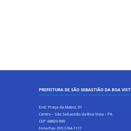
PREFEITURA DE SÃO SEBASTIÃO DA BOA VIS
End.: Praça da Matriz, 01
Centro – São Sebastião da Boa Vista – PA
CEP: 68820-000
Fone/Fax: (91) 3764-1117