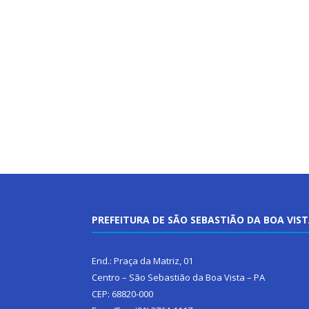
PREFEITURA DE SÃO SEBASTIÃO DA BOA VIS
End.: Praça da Matriz, 01
Centro – São Sebastião da Boa Vista – PA
CEP: 68820-000