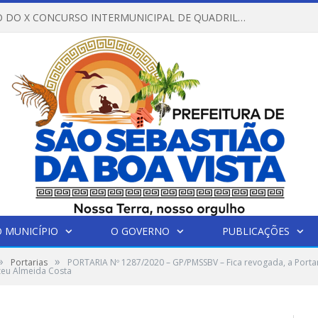
REGULAMENTO DO X CONCURSO INTERMUNICIPAL DE QUADRILHAS JUNINAS – 2026 – ARRAIÁ DA VENEZA
 MUNICÍPIO
O GOVERNO
PUBLICAÇÕES
»
»
Portarias
PORTARIA Nº 1287/2020 – GP/PMSSBV – Fica revogada, a Portar
zeu Almeida Costa