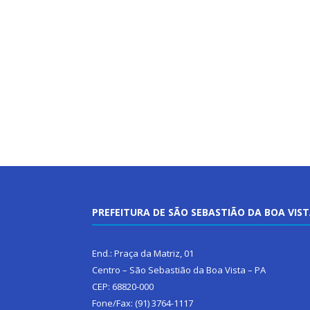
PREFEITURA DE SÃO SEBASTIÃO DA BOA VIS
End.: Praça da Matriz, 01
Centro – São Sebastião da Boa Vista – PA
CEP: 68820-000
Fone/Fax: (91) 3764-1117