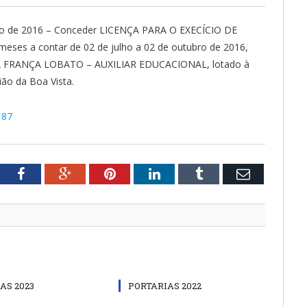
lho de 2016 – Conceder LICENÇA PARA O EXECÍCIO DE
meses a contar de 02 de julho a 02 de outubro de 2016,
VA FRANÇA LOBATO – AUXILIAR EDUCACIONAL, lotado à
ião da Boa Vista.
187
tter
Facebook
Google+
Pinterest
LinkedIn
Tumblr
Email
AS 2023
PORTARIAS 2022