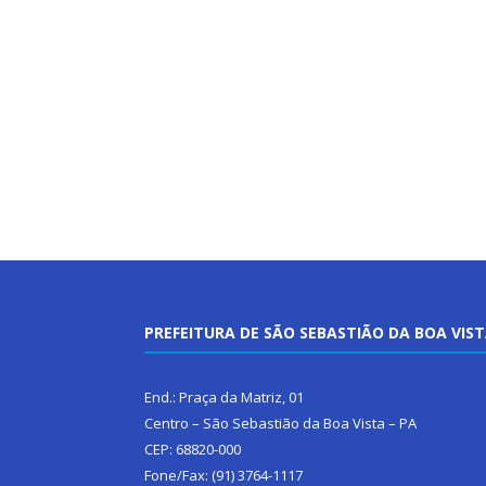
PREFEITURA DE SÃO SEBASTIÃO DA BOA VIS
End.: Praça da Matriz, 01
Centro – São Sebastião da Boa Vista – PA
CEP: 68820-000
Fone/Fax: (91) 3764-1117