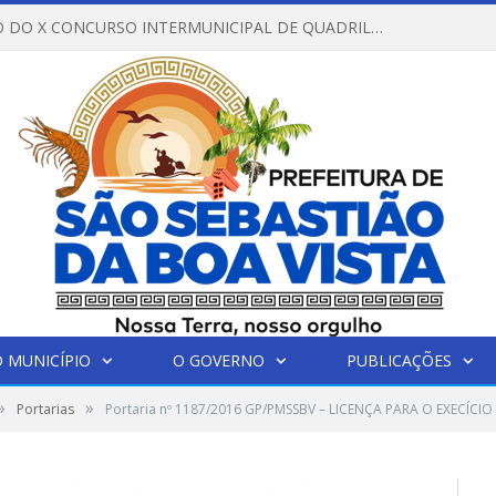
REGULAMENTO DO X CONCURSO INTERMUNICIPAL DE QUADRILHAS JUNINAS – 2026 – ARRAIÁ DA VENEZA
 MUNICÍPIO
O GOVERNO
PUBLICAÇÕES
»
»
Portarias
Portaria nº 1187/2016 GP/PMSSBV – LICENÇA PARA O EXECÍCIO