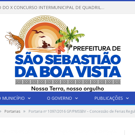
REGULAMENTO DO X CONCURSO INTERMUNICIPAL DE QUADRILHAS JUNINAS – 2026 – ARRAIÁ DA VENEZA
 MUNICÍPIO
O GOVERNO
PUBLICAÇÕES
»
»
Portarias
Portaria nº 1097/2016 GP/PMSSBV – Concessão de Ferias Regu