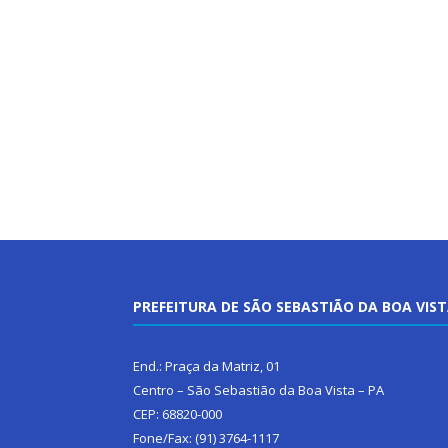
PREFEITURA DE SÃO SEBASTIÃO DA BOA VIS
End.: Praça da Matriz, 01
Centro – São Sebastião da Boa Vista – PA
CEP: 68820-000
Fone/Fax: (91) 3764-1117