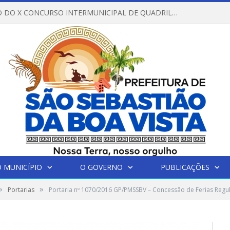
REGULAMENTO DO X CONCURSO INTERMUNICIPAL DE QUADRILHAS JUNINAS – 2026 – ARRAIÁ DA VENEZA
 MUNICÍPIO
O GOVERNO
PUBLICAÇÕES
»
»
Portarias
Portaria nº 1070/2016 GP/PMSSBV – Concessão de Ferias Regu