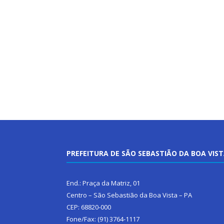
PREFEITURA DE SÃO SEBASTIÃO DA BOA VIS
End.: Praça da Matriz, 01
Centro – São Sebastião da Boa Vista – PA
CEP: 68820-000
Fone/Fax: (91) 3764-1117