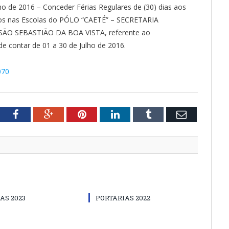
o de 2016 – Conceder Férias Regulares de (30) dias aos
ados nas Escolas do PÓLO “CAETÉ” – SECRETARIA
O SEBASTIÃO DA BOA VISTA, referente ao
e contar de 01 a 30 de Julho de 2016.
070
tter
Facebook
Google+
Pinterest
LinkedIn
Tumblr
Email
AS 2023
PORTARIAS 2022