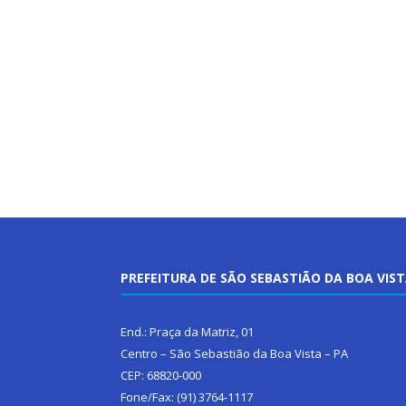
PREFEITURA DE SÃO SEBASTIÃO DA BOA VIS
End.: Praça da Matriz, 01
Centro – São Sebastião da Boa Vista – PA
CEP: 68820-000
Fone/Fax: (91) 3764-1117