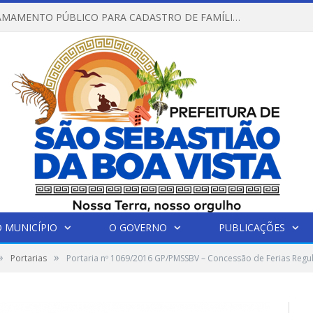
EDITAL DE CHAMAMENTO PÚBLICO PARA CADASTRO DE FAMÍLIAS NO SERVIÇO DE ACOLHIMENTO EM FAMÍLIA ACOLHEDORA
 MUNICÍPIO
O GOVERNO
PUBLICAÇÕES
»
»
Portarias
Portaria nº 1069/2016 GP/PMSSBV – Concessão de Ferias Regu