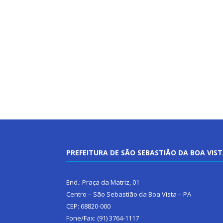
PREFEITURA DE SÃO SEBASTIÃO DA BOA VIS
End.: Praça da Matriz, 01
Centro – São Sebastião da Boa Vista – PA
CEP: 68820-000
Fone/Fax: (91) 3764-1117