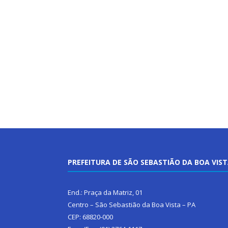
PREFEITURA DE SÃO SEBASTIÃO DA BOA VIS
End.: Praça da Matriz, 01
Centro – São Sebastião da Boa Vista – PA
CEP: 68820-000