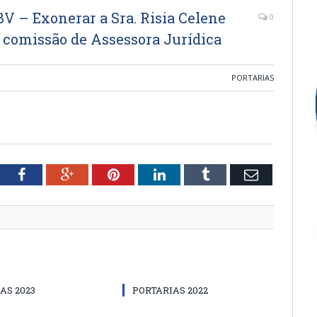
V – Exonerar a Sra. Risia Celene
0
m comissão de Assessora Jurídica
PORTARIAS
tter
Facebook
Google+
Pinterest
LinkedIn
Tumblr
Email
AS 2023
PORTARIAS 2022