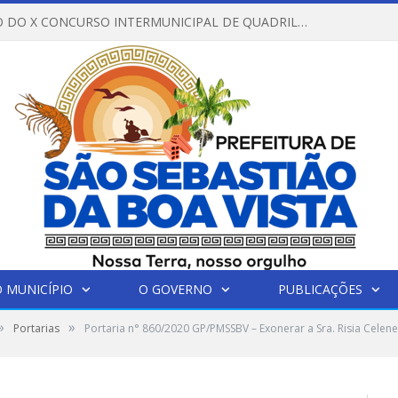
REGULAMENTO DO X CONCURSO INTERMUNICIPAL DE QUADRILHAS JUNINAS – 2026 – ARRAIÁ DA VENEZA
 MUNICÍPIO
O GOVERNO
PUBLICAÇÕES
»
»
Portarias
Portaria n° 860/2020 GP/PMSSBV – Exonerar a Sra. Risia Celen