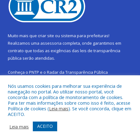
Muito mais que
criar site
ou
sistema para prefeituras
!
Realizamos uma
assessoria
completa, onde garantimos em
contrato que todas as exigências das
leis de transparência
pública
serão atendidas.
Conheça o
PNTP
e o
Radar da Transparência Pública
Nós usamos cookies para melhorar sua experiência de
navegação no portal. Ao utilizar nosso portal, você
concorda com a política de monitoramento de cookies.
Para ter mais informações sobre como isso é feito, acesse
Todos os direitos reservados a Prefeitura Municipal de São
Política de cookies (
Leia mais
). Se você concorda, clique em
Sebastião da Boa Vista.
ACEITO.
Frequência Online
Mapa do Site
ACEITO
Leia mais
Acessar Área Administrativa
Acessar Webmail