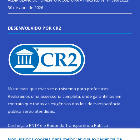
ALDIR BLANC DE FOMENTO Á CULTURA – PNAB (LEI Nº 14.399/2022)
30 de abril de 2026
DESENVOLVIDO POR CR2
Muito mais que
criar site
ou
sistema para prefeituras
!
Realizamos uma
assessoria
completa, onde garantimos em
contrato que todas as exigências das
leis de transparência
pública
serão atendidas.
Conheça o
PNTP
e o
Radar da Transparência Pública
Nós usamos cookies para melhorar sua experiência de