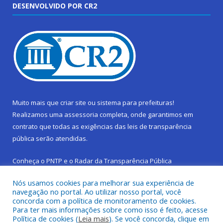
DESENVOLVIDO POR CR2
Muito mais que
criar site
ou
sistema para prefeituras
!
Realizamos uma
assessoria
completa, onde garantimos em
contrato que todas as exigências das
leis de transparência
pública
serão atendidas.
Conheça o
PNTP
e o
Radar da Transparência Pública
Nós usamos cookies para melhorar sua experiência de
navegação no portal. Ao utilizar nosso portal, você
concorda com a política de monitoramento de cookies.
Para ter mais informações sobre como isso é feito, acesse
Todos os direitos reservados a Prefeitura Municipal de São
Política de cookies (
Leia mais
). Se você concorda, clique em
Sebastião da Boa Vista.