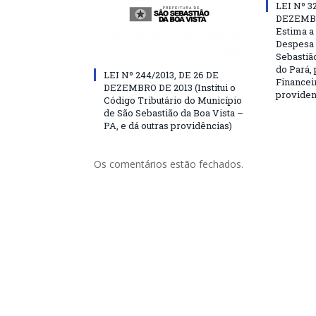
LEI Nº 3
DEZEMBR
Estima a 
Despesa 
Sebastião
do Pará, 
LEI Nº 244/2013, DE 26 DE
Financei
DEZEMBRO DE 2013 (Institui o
providen
Código Tributário do Município
de São Sebastião da Boa Vista –
PA, e dá outras providências)
Os comentários estão fechados.