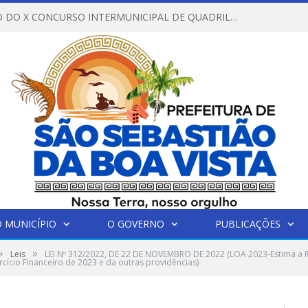
REGULAMENTO DO X CONCURSO INTERMUNICIPAL DE QUADRILHAS JUNINAS – 2026 – ARRAIÁ DA VENEZA
 MUNICÍPIO
O GOVERNO
PUBLICAÇÕES
»
»
Leis
LEI Nº 312/2022, DE 22 DE NOVEMBRO DE 2022 (LOA 2023-Estima a Re
rcício Financeiro de 2023 e da outras providências)