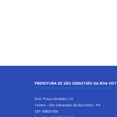
PREFEITURA DE SÃO SEBASTIÃO DA BOA VIS
End.: Praça da Matriz, 01
Centro – São Sebastião da Boa Vista – PA
CEP: 68820-000