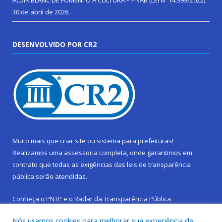
ALDIR BLANC DE FOMENTO Á CULTURA – PNAB (LEI Nº 14.399/2022)
30 de abril de 2026
DESENVOLVIDO POR CR2
Muito mais que
criar site
ou
sistema para prefeituras
!
Realizamos uma
assessoria
completa, onde garantimos em
contrato que todas as exigências das
leis de transparência
pública
serão atendidas.
Conheça o
PNTP
e o
Radar da Transparência Pública
Nós usamos cookies para melhorar sua experiência de