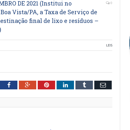
MBRO DE 2021 (Institui no
0
Boa Vista/PA, a Taxa de Serviço de
estinação final de lixo e resíduos –
)
LEIS
tter
Facebook
Google+
Pinterest
LinkedIn
Tumblr
Email