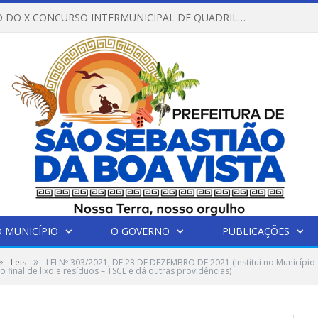
REGULAMENTO DO X CONCURSO INTERMUNICIPAL DE QUADRILHAS JUNINAS – 2026 – ARRAIÁ DA VENEZA
 MUNICÍPIO
O GOVERNO
PUBLICAÇÕES
»
»
Leis
LEI Nº 303/2021, DE 23 DE DEZEMBRO DE 2021 (Institui no Município
 final de lixo e resíduos – TSCL e dá outras providências)