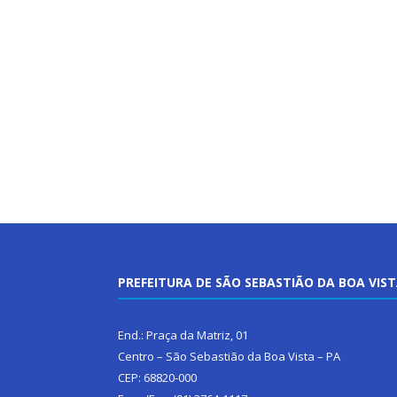
PREFEITURA DE SÃO SEBASTIÃO DA BOA VIS
End.: Praça da Matriz, 01
Centro – São Sebastião da Boa Vista – PA
CEP: 68820-000