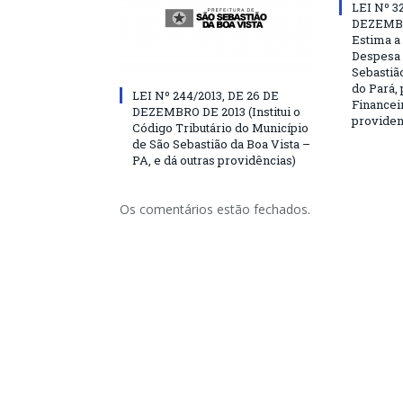
LEI Nº 3
DEZEMBR
Estima a 
Despesa 
Sebastião
do Pará, 
LEI Nº 244/2013, DE 26 DE
Financei
DEZEMBRO DE 2013 (Institui o
providen
Código Tributário do Município
de São Sebastião da Boa Vista –
PA, e dá outras providências)
Os comentários estão fechados.