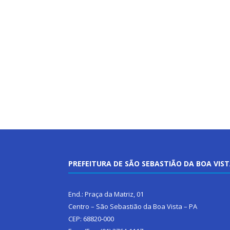
PREFEITURA DE SÃO SEBASTIÃO DA BOA VIS
End.: Praça da Matriz, 01
Centro – São Sebastião da Boa Vista – PA
CEP: 68820-000