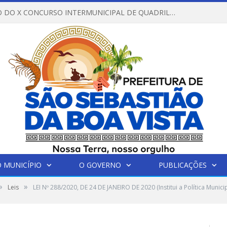
REGULAMENTO DO X CONCURSO INTERMUNICIPAL DE QUADRILHAS JUNINAS – 2026 – ARRAIÁ DA VENEZA
 MUNICÍPIO
O GOVERNO
PUBLICAÇÕES
»
»
Leis
LEI Nº 288/2020, DE 24 DE JANEIRO DE 2020 (Institui a Política Mun