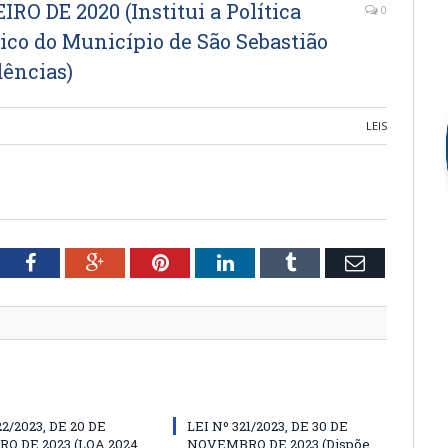
IRO DE 2020 (Institui a Política
0
co do Município de São Sebastião
dências)
LEIS
tter
Facebook
Google+
Pinterest
LinkedIn
Tumblr
Email
22/2023, DE 20 DE
LEI Nº 321/2023, DE 30 DE
O DE 2023 (LOA 2024
NOVEMBRO DE 2023 (Dispõe