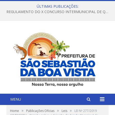
ÚLTIMAS PUBLICAÇÕES:
REGULAMENTO DO X CONCURSO INTERMUNICIPAL DE QUADRILHAS JUNINAS – 2026 – ARRAIÁ DA VENEZA
MENU
»
»
»
Home
Publicações Oficias
Leis
LEI Nº 277/2019