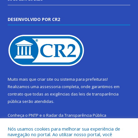
DESENVOLVIDO POR CR2
Muito mais que
criar site
ou
sistema para prefeituras
!
Realizamos uma
assessoria
completa, onde garantimos em
contrato que todas as exigências das
leis de transparência
pública
serão atendidas.
Conheça o
PNTP
e o
Radar da Transparência Pública
Nós usamos cookies para melhorar sua experiência de
navegação no portal. Ao utilizar nosso portal, você