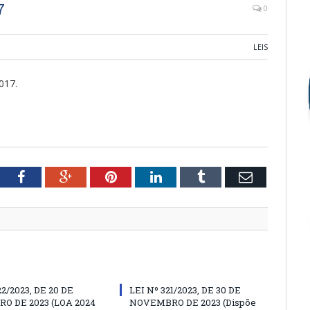
7
0
LEIS
017.
tter
Facebook
Google+
Pinterest
LinkedIn
Tumblr
Email
22/2023, DE 20 DE
LEI Nº 321/2023, DE 30 DE
O DE 2023 (LOA 2024
NOVEMBRO DE 2023 (Dispõe