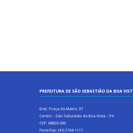
PREFEITURA DE SÃO SEBASTIÃO DA BOA VIS
End.: Praça da Matriz, 01
Centro – São Sebastião da Boa Vista – PA
CEP: 68820-000
Fone/Fax: (91) 3764-1117