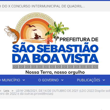
REGULAMENTO DO X CONCURSO INTERMUNICIPAL DE QUADRILHAS JUNINAS – 2026 – ARRAIÁ DA VENEZA
 MUNICÍPIO
O GOVERNO
PUBLICAÇÕES
»
»
Leis
LEI Nº 298/2021, DE 16 DE OUTUBRO DE 2021 (LDO 2022 Dispõe sobr
eiro de 2022 e dá outras providências)