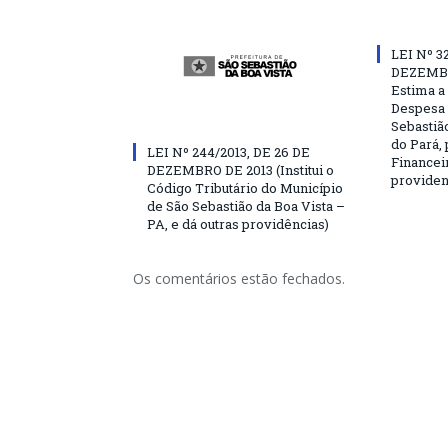
LEI Nº 3
DEZEMBR
Estima a 
Despesa 
Sebastião
do Pará, 
LEI Nº 244/2013, DE 26 DE
Financei
DEZEMBRO DE 2013 (Institui o
providen
Código Tributário do Município
de São Sebastião da Boa Vista –
PA, e dá outras providências)
Os comentários estão fechados.