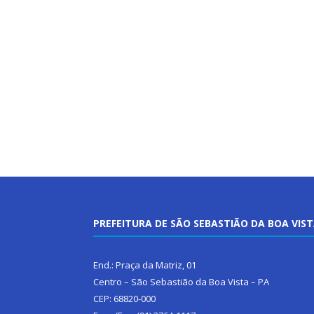
PREFEITURA DE SÃO SEBASTIÃO DA BOA VIS
End.: Praça da Matriz, 01
Centro – São Sebastião da Boa Vista – PA
CEP: 68820-000