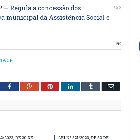
 – Regula a concessão dos
0
ca municipal da Assistência Social e
LEIS
2019/GP
tter
Facebook
Google+
Pinterest
LinkedIn
Tumblr
Email
22/2023, DE 20 DE
LEI Nº 321/2023, DE 30 DE