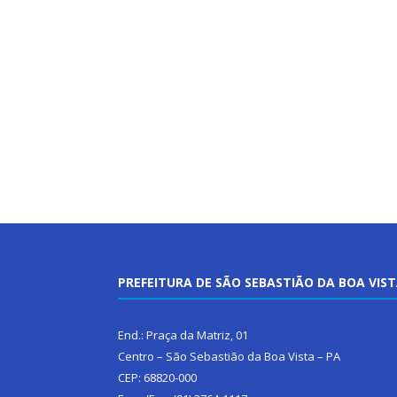
PREFEITURA DE SÃO SEBASTIÃO DA BOA VIS
End.: Praça da Matriz, 01
Centro – São Sebastião da Boa Vista – PA
CEP: 68820-000