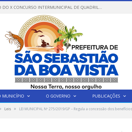
REGULAMENTO DO X CONCURSO INTERMUNICIPAL DE QUADRILHAS JUNINAS – 2026 – ARRAIÁ DA VENEZA
 MUNICÍPIO
O GOVERNO
PUBLICAÇÕES
»
»
Leis
LEI MUNICIPAL Nº 275/2019/GP – Regula a concessão dos benefícios 