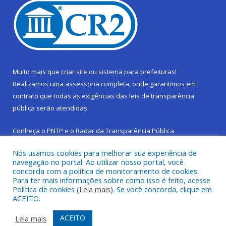
Muito mais que
criar site
ou
sistema para prefeituras
!
Realizamos uma
assessoria
completa, onde garantimos em
contrato que todas as exigências das
leis de transparência
pública
serão atendidas.
Conheça o
PNTP
e o
Radar da Transparência Pública
Nós usamos cookies para melhorar sua experiência de
navegação no portal. Ao utilizar nosso portal, você
concorda com a política de monitoramento de cookies.
Para ter mais informações sobre como isso é feito, acesse
Todos os direitos reservados a Prefeitura Municipal de São
Política de cookies (
Leia mais
). Se você concorda, clique em
Sebastião da Boa Vista.
ACEITO.
Frequência Online
Mapa do Site
ACEITO
Leia mais