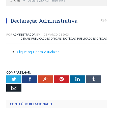
Oficiais
Declaração Administrativa
Declaração Administrativa
0
POR
ADMINISTRADOR
EM
1 DE MARÇO DE 2023
DEMAIS PUBLICAÇÕES OFICIAIS
,
NOTÍCIAS
,
PUBLICAÇÕES OFICIAS
Clique aqui para visualizar
COMPARTILHAR:
Twitter
Facebook
Google+
Pinterest
LinkedIn
Tumblr
Email
CONTEÚDO RELACIONADO