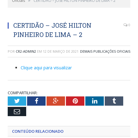
Oficiais
CERTIDÃO – JOSÉ HILTON PINHEIRO DE LIMA – 2
CERTIDÃO – JOSÉ HILTON
0
PINHEIRO DE LIMA – 2
POR
CR2-ADMIN2
EM
12 DE MARÇO DE 2021
DEMAIS PUBLICAÇÕES OFICIAIS
Clique aqui para visualizar
COMPARTILHAR:
Twitter
Facebook
Google+
Pinterest
LinkedIn
Tumblr
Email
CONTEÚDO RELACIONADO