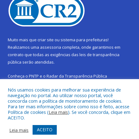
Muito mais que
criar site
ou
sistema para prefeituras
!
Realizamos uma
assessoria
completa, onde garantimos em
contrato que todas as exigências das
leis de transparência
pública
serão atendidas.
Conheça o
PNTP
e o
Radar da Transparência Pública
Nós usamos cookies para melhorar sua experiência de
navegação no portal. Ao utilizar nosso portal, você
concorda com a política de monitoramento de cookies.
Para ter mais informações sobre como isso é feito, acesse
Todos os direitos reservados a Prefeitura Municipal de São
Política de cookies (
Leia mais
). Se você concorda, clique em
Sebastião da Boa Vista.
ACEITO.
Frequência Online
Mapa do Site
ACEITO
Leia mais
Acessar Área Administrativa
Acessar Webmail