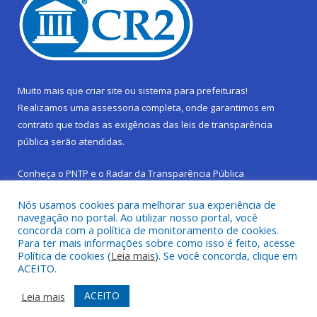
Muito mais que
criar site
ou
sistema para prefeituras
!
Realizamos uma
assessoria
completa, onde garantimos em
contrato que todas as exigências das
leis de transparência
pública
serão atendidas.
Conheça o
PNTP
e o
Radar da Transparência Pública
Nós usamos cookies para melhorar sua experiência de
navegação no portal. Ao utilizar nosso portal, você
concorda com a política de monitoramento de cookies.
Para ter mais informações sobre como isso é feito, acesse
Todos os direitos reservados a Prefeitura Municipal de São
Política de cookies (
Leia mais
). Se você concorda, clique em
Sebastião da Boa Vista.
ACEITO.
Frequência Online
Mapa do Site
ACEITO
Leia mais
Acessar Área Administrativa
Acessar Webmail