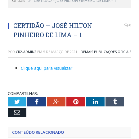
Oficiais
CERTIDÃO – JOSÉ HILTON PINHEIRO DE LIMA – 1
CERTIDÃO – JOSÉ HILTON
0
PINHEIRO DE LIMA – 1
POR
CR2-ADMIN2
EM
5 DE MARÇO DE 2021
DEMAIS PUBLICAÇÕES OFICIAIS
Clique aqui para visualizar
COMPARTILHAR:
Twitter
Facebook
Google+
Pinterest
LinkedIn
Tumblr
Email
CONTEÚDO RELACIONADO