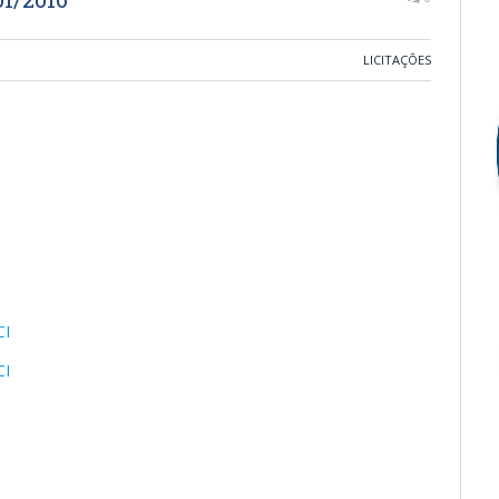
LICITAÇÕES
CI
CI