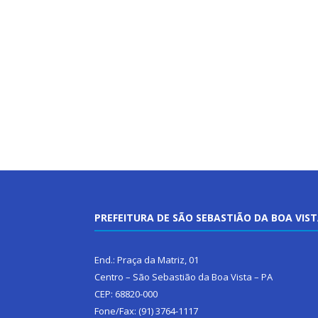
PREFEITURA DE SÃO SEBASTIÃO DA BOA VIS
End.: Praça da Matriz, 01
Centro – São Sebastião da Boa Vista – PA
CEP: 68820-000
Fone/Fax: (91) 3764-1117