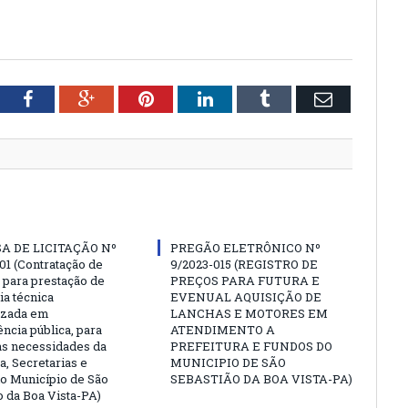
tter
Facebook
Google+
Pinterest
LinkedIn
Tumblr
Email
A DE LICITAÇÃO Nº
PREGÃO ELETRÔNICO Nº
01 (Contratação de
9/2023-015 (REGISTRO DE
para prestação de
PREÇOS PARA FUTURA E
ia técnica
EVENUAL AQUISIÇÃO DE
izada em
LANCHAS E MOTORES EM
ncia pública, para
ATENDIMENTO A
as necessidades da
PREFEITURA E FUNDOS DO
a, Secretarias e
MUNICIPIO DE SÃO
o Município de São
SEBASTIÃO DA BOA VISTA-PA)
o da Boa Vista-PA)