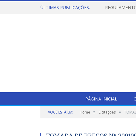
ÚLTIMAS PUBLICAÇÕES:
PÁGINA INICIAL
O
»
»
VOCÊ ESTÁ EM:
Home
Licitações
TOMAD
TOMADA DE PREÇOS Nº 290100