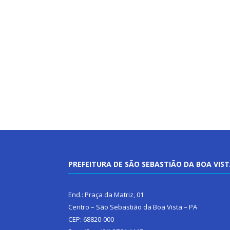
PREFEITURA DE SÃO SEBASTIÃO DA BOA VIS
End.: Praça da Matriz, 01
Centro – São Sebastião da Boa Vista – PA
CEP: 68820-000