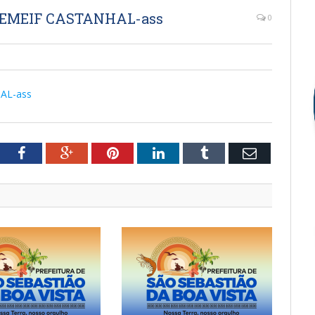
06-EMEIF CASTANHAL-ass
0
HAL-ass
tter
Facebook
Google+
Pinterest
LinkedIn
Tumblr
Email