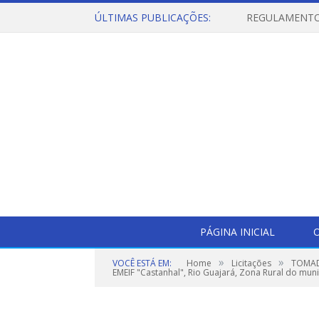
ÚLTIMAS PUBLICAÇÕES:
PÁGINA INICIAL
O
»
»
VOCÊ ESTÁ EM:
Home
Licitações
TOMADA
EMEIF "Castanhal", Rio Guajará, Zona Rural do muni