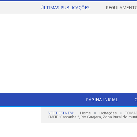
ÚLTIMAS PUBLICAÇÕES:
PÁGINA INICIAL
O
»
»
VOCÊ ESTÁ EM:
Home
Licitações
TOMADA
EMEIF "Castanhal", Rio Guajará, Zona Rural do muni