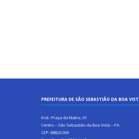
PREFEITURA DE SÃO SEBASTIÃO DA BOA VIS
End.: Praça da Matriz, 01
Centro – São Sebastião da Boa Vista – PA
CEP: 68820-000