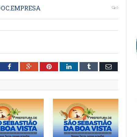
 DOC.EMPRESA
0
tter
Facebook
Google+
Pinterest
LinkedIn
Tumblr
Email