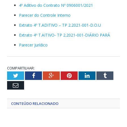
4º Aditivo do Contrato Nº 0906001/2021
Parecer do Controle Interno
Extrato 4º T.ADITIVO – TP 2.2021-001-D.O.U
Extrato 4º T.AITIVO- TP 2.2021-001-DIÁRIO PARÁ
Parecer Jurídico
COMPARTILHAR:
Twitter
Facebook
Google+
Pinterest
LinkedIn
Tumblr
Email
CONTEÚDO RELACIONADO