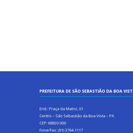
PREFEITURA DE SÃO SEBASTIÃO DA BOA VIS
End.: Praça da Matriz, 01
Centro – São Sebastião da Boa Vista – PA
CEP: 68820-000
Fone/Fax: (91) 3764-1117