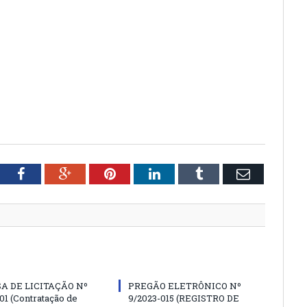
tter
Facebook
Google+
Pinterest
LinkedIn
Tumblr
Email
A DE LICITAÇÃO Nº
PREGÃO ELETRÔNICO Nº
01 (Contratação de
9/2023-015 (REGISTRO DE