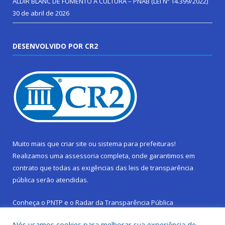
ALDIR BLANC DE FOMENTO Á CULTURA – PNAB (LEI Nº 14.399/2022)
30 de abril de 2026
DESENVOLVIDO POR CR2
Muito mais que
criar site
ou
sistema para prefeituras
!
Realizamos uma
assessoria
completa, onde garantimos em
contrato que todas as exigências das
leis de transparência
pública
serão atendidas.
Conheça o
PNTP
e o
Radar da Transparência Pública
Nós usamos cookies para melhorar sua experiência de