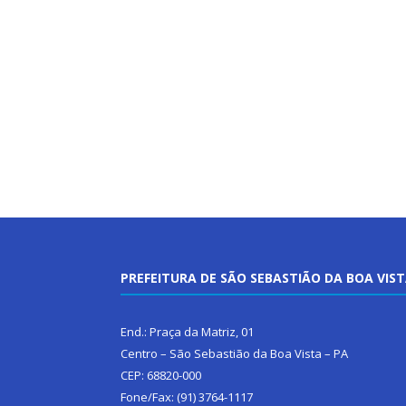
PREFEITURA DE SÃO SEBASTIÃO DA BOA VIS
End.: Praça da Matriz, 01
Centro – São Sebastião da Boa Vista – PA
CEP: 68820-000
Fone/Fax: (91) 3764-1117