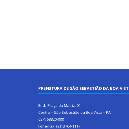
PREFEITURA DE SÃO SEBASTIÃO DA BOA VIS
End.: Praça da Matriz, 01
Centro – São Sebastião da Boa Vista – PA
CEP: 68820-000
Fone/Fax: (91) 3764-1117