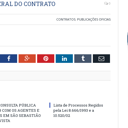
ERAL DO CONTRATO
0
CONTRATOS
,
PUBLICAÇÕES OFICIAS
tter
Facebook
Google+
Pinterest
LinkedIn
Tumblr
Email
CONSULTA PÚBLICA
Lista de Processos Regidos
 COM OS AGENTES E
pela Lei 8.666/1993 e a
S EM SÃO SEBASTIÃO
10.520/02
VISTA