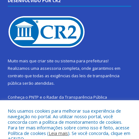
DESENVOLVIDO POR CR2
Muito mais que
criar site
ou
sistema para prefeituras
!
Realizamos uma
assessoria
completa, onde garantimos em
contrato que todas as exigências das
leis de transparência
pública
serão atendidas.
Conheça o
PNTP
e o
Radar da Transparência Pública
Nós usamos cookies para melhorar sua experiência de
navegação no portal. Ao utilizar nosso portal, você
concorda com a política de monitoramento de cookies.
Para ter mais informações sobre como isso é feito, acesse
Todos os direitos reservados a Prefeitura Municipal de São
Política de cookies (
Leia mais
). Se você concorda, clique em
Sebastião da Boa Vista.
ACEITO.